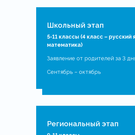
Всероссийска
Школьный этап
олимпиада
5-11 классы (4 класс – русский 
математика)
школьников
Заявление от родителей за 3 дн
Нижегородско
Сентябрь – октябрь
области
Региональный этап