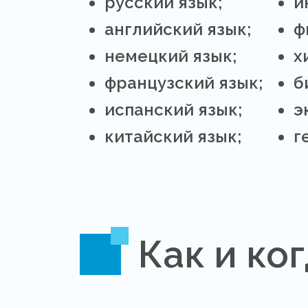
русский язык;
и
английский язык;
ф
немецкий язык;
х
французский язык;
б
испанский язык;
э
китайский язык;
г
Как и ко