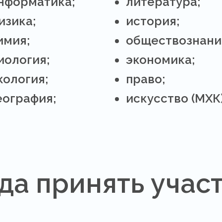
нформатика;
литература;
изика;
история;
имия;
обществознани
иология;
экономика;
кология;
право;
еография;
искусство (МХК)
гда принять учас