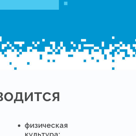
водится
физическая
культура;