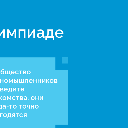
лимпиаде
бщество
номышленников
аведите
комства, они
да-то точно
годятся