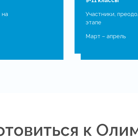
9-11 классы
 на
Участники, преод
этапе
Март – апрель
отовиться к Оли