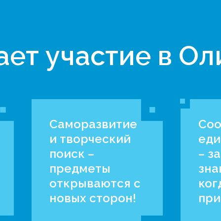
ает участие в О
Саморазвитие
Соо
и творческий
еди
поиск –
– з
предметы
зна
открываются с
ког
новых сторон!
при