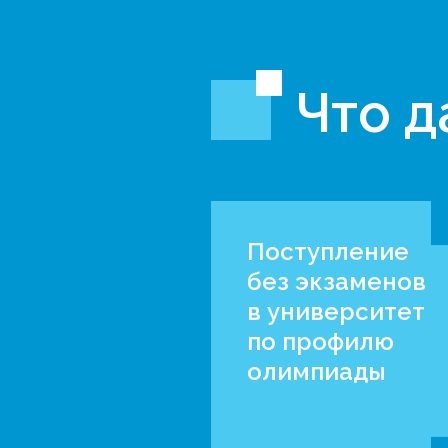
Что д
Поступление
без экзаменов
в университет
по профилю
олимпиады