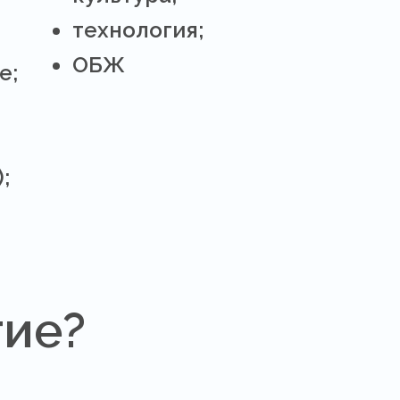
технология;
ОБЖ
е;
;
тие?