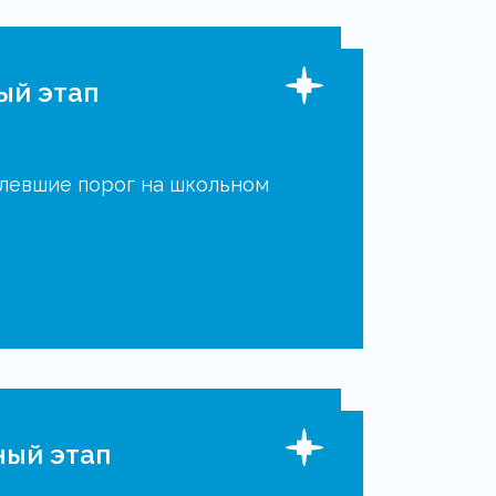
ый этап
олевшие порог на школьном
ный этап