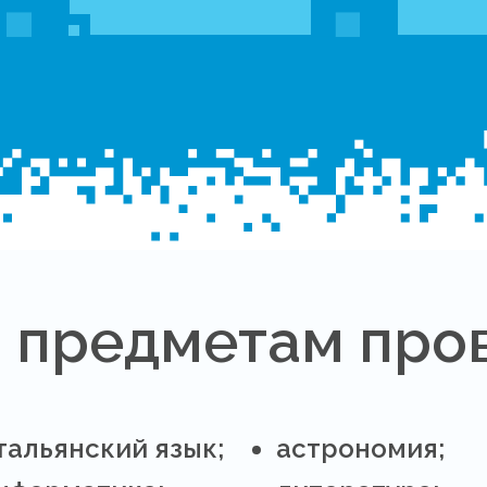
 предметам про
тальянский язык;
астрономия;