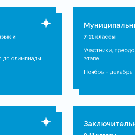
я
Муниципальн
язык и
7-11 классы
Участники, преод
я до олимпиады
этапе
й
Ноябрь – декабрь
Заключитель
Подробнее