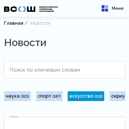
Меню
Главная
Новости
Новости
наука
спорт
искусство
сириус
(321)
(187)
(153)
Район