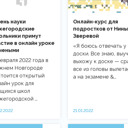
день науки
Онлайн-курс для
жегородские
подростков от Нины
ольники примут
Зверевой
астие в онлайн уроке
«Я боюсь отвечать у
учеными
доски. Все знаю, выуч
евраля 2022 года в
выхожу к доске — ср
жнем Новгороде
все из головы вылета
стоится открытый
а на экзамене &...
лайн урок для
ащихся школ
егородской ...
02.2022
21.01.2022