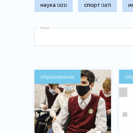
наука
спорт
и
(321)
(187)
Район
образование
об