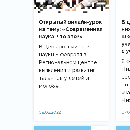
Открытый онлайн-урок
В 
на тему: «Современная
ни
наука: что это?»
шк
уч
В День российской
с 
науки 8 февраля в
8 ф
Региональном центре
Ни
выявления и развития
со
талантов у детей и
он
моло&#...
уч
Ниж
08.02.2022
07.