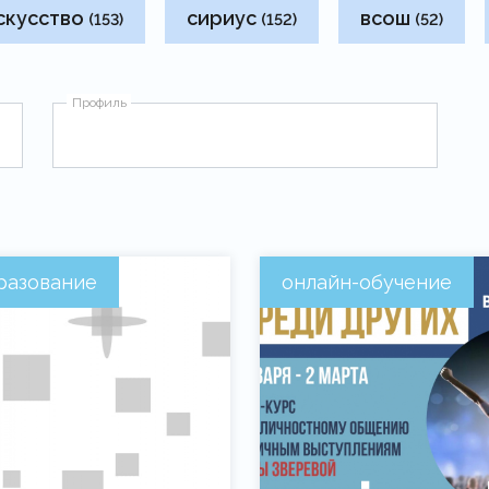
скусство
сириус
всош
(153)
(152)
(52)
Профиль
разование
онлайн-обучение