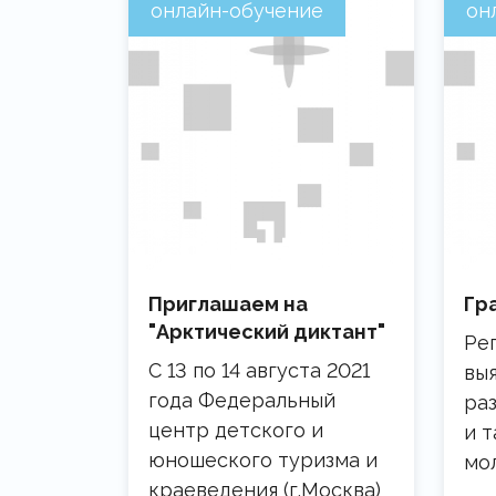
онлайн-обучение
он
Приглашаем на
Гр
"Арктический диктант"
Ре
С 13 по 14 августа 2021
вы
года Федеральный
ра
центр детского и
и т
юношеского туризма и
мол
краеведения (г.Москва)