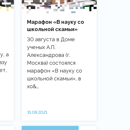
Марафон «В науку со
школьной скамьи»
30 августа в Доме
ученых А.П.
у, а
Александрова (г.
азу
Москва) состоялся
ет,
марафон «В науку со
школьной скамьи», в
хо&...
31.08.2021