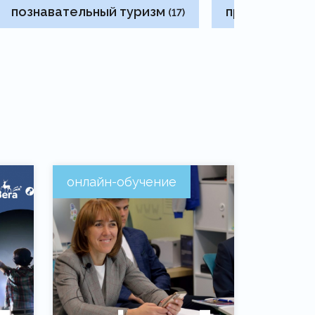
познавательный туризм
проектная де
(17)
онлайн-обучение