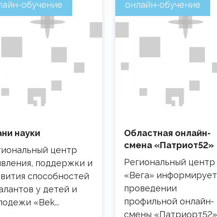
лайн-обучение
онлайн-обучение
ани науки
Областная онлайн-
смена «Патриот52»
гиональный центр
Региональный центр
явления, поддержки и
«Вега» информирует
звития способностей
проведении
алантов у детей и
профильной онлайн-
одежи «Веk...
смены «Патриорт52»