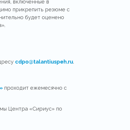
ния, включенные в
одимо прикрепить резюме с
нительно будет оценено
».
адресу
cdpo@talantiuspeh.ru
.
е»
проходит ежемесячно с
мы Центра «Сириус» по