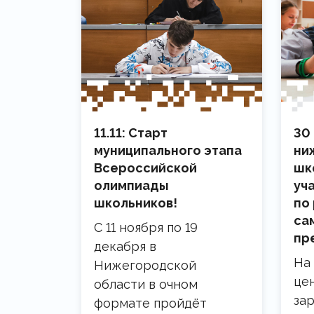
11.11: Старт
30
муниципального этапа
ни
Всероссийской
шк
олимпиады
уч
школьников!
по
са
С 11 ноября по 19
пр
декабря в
На
Нижегородской
це
области в очном
за
формате пройдёт