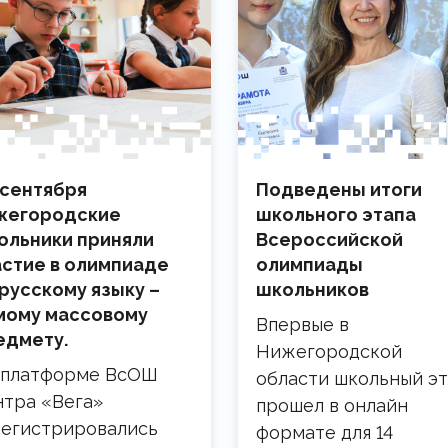
 сентября
Подведены итоги
жегородские
школьного этапа
ольники приняли
Всероссийской
астие в олимпиаде
олимпиады
 русскому языку –
школьников
мому массовому
Впервые в
едмету.
Нижегородской
 платформе ВсОШ
области школьный эт
нтра «Вега»
прошел в онлайн
регистрировались
формате для 14