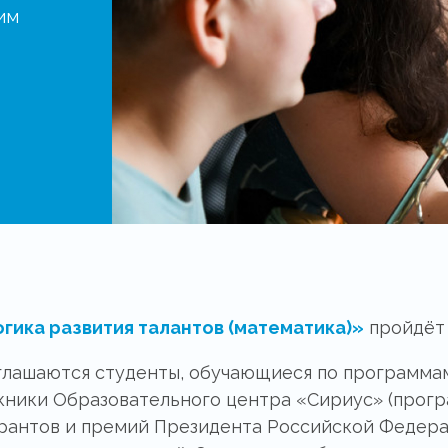
им
гика развития талантов (математика)»
пройдёт с
глашаются студенты, обучающиеся по программа
ускники Образовательного центра «Сириус» (прог
грантов и премий Президента Российской Федера