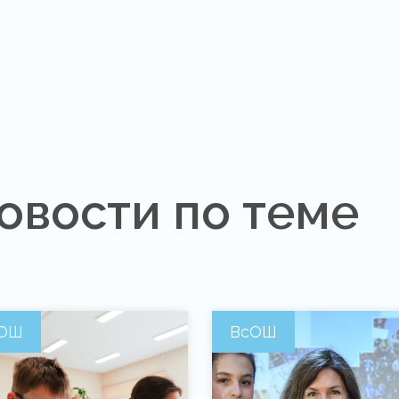
овости по теме
ОШ
ВсОШ