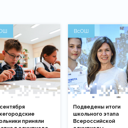
ОШ
ВсОШ
 сентября
Подведены итоги
жегородские
школьного этапа
ольники приняли
Всероссийской