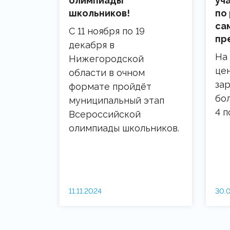
олимпиады
уч
школьников!
по
са
С 11 ноября по 19
пр
декабря в
На
Нижегородской
це
области в очном
за
формате пройдёт
бол
муниципальный этап
4 п
Всероссийской
олимпиады школьников.
11.11.2024
30.