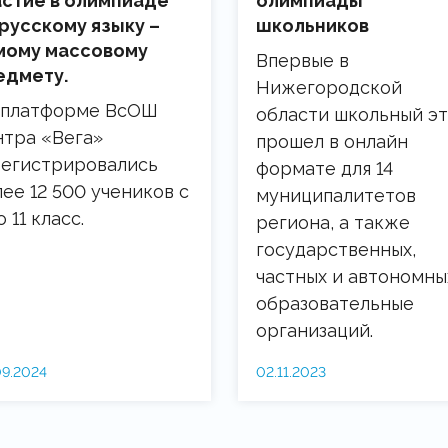
астие в олимпиаде
олимпиады
 русскому языку –
школьников
мому массовому
Впервые в
едмету.
Нижегородской
 платформе ВсОШ
области школьный эт
нтра «Вега»
прошел в онлайн
регистрировались
формате для 14
ее 12 500 учеников с
муниципалитетов
о 11 класс.
региона, а также
государственных,
частных и автономны
образовательные
организаций.
09.2024
02.11.2023