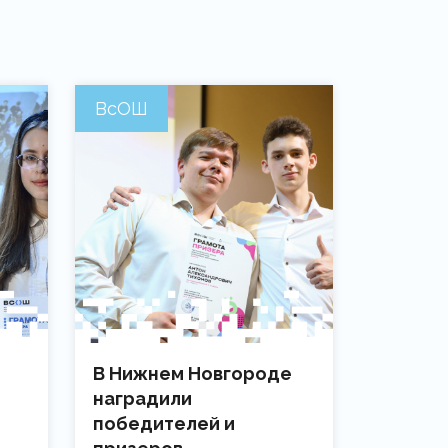
ВсОШ
В Нижнем Новгороде
наградили
победителей и